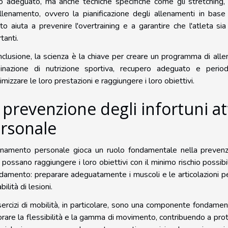
o adeguato, ma anche tecniche specifiche come gli stretching, i
allenamento, ovvero la pianificazione degli allenamenti in base 
o aiuta a prevenire l'overtraining e a garantire che l'atleta si
tanti.
nclusione, la scienza è la chiave per creare un programma di all
inazione di nutrizione sportiva, recupero adeguato e periodi
mizzare le loro prestazioni e raggiungere i loro obiettivi.
 prevenzione degli infortuni a
rsonale
enamento personale gioca un ruolo fondamentale nella prevenzio
i possano raggiungere i loro obiettivi con il minimo rischio possi
ldamento: preparare adeguatamente i muscoli e le articolazioni per 
ilità di lesioni.
sercizi di mobilità, in particolare, sono una componente fondamen
orare la flessibilità e la gamma di movimento, contribuendo a prot