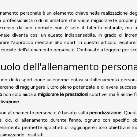
enamento personale è un elemento chiave nella realizzazione degli 
a professionista o di un amatore che vuole migliorare le proprie p
uccesso da uno normale non è solo il talento naturale, ma anc
nale diventa così un alleato indispensabile, in grado di increm
orare l'approccio mentale allo sport. In questo articolo, esplorer
 cruciale dell'allenamento personale. Continuate a leggere per scop
 ruolo dell'allenamento person
ndo dello sport pone un'enorme enfasi sull'allenamento personal
ercano di raggiungere il loro pieno potenziale e di avere succes
o
non solo aiuta a
migliorare le prestazioni
sportive, ma è anche 
tivazione
.
uon allenamento personale è basato sulla
periodizzazione
. Quest
si cicli di allenamento durante l'anno, ognuno con specifici ob
llenamento permette agli atleti di raggiungere i loro obiettivi in ma
simizzando i risultati.