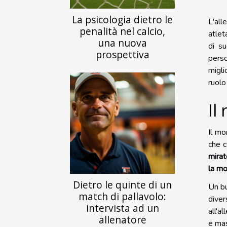
La psicologia dietro le
L'all
penalità nel calcio,
atlet
una nuova
di s
prospettiva
perso
migli
ruolo
Il
Il mo
che c
mirat
la mo
Dietro le quinte di un
Un b
match di pallavolo:
diver
intervista ad un
all'a
allenatore
e mas