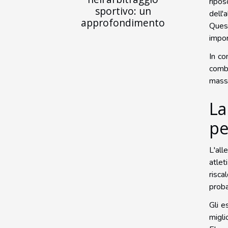
ripos
sportivo: un
dell'
approfondimento
Quest
impor
In co
comb
massi
La
pe
L'all
atlet
risca
probab
Gli e
migli