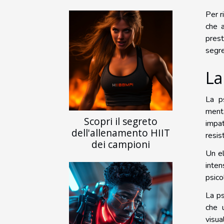
Per r
che a
prest
segre
La
La p
menta
Scopri il segreto
impat
dell'allenamento HIIT
resis
dei campioni
Un el
inten
psico
La ps
che 
visua