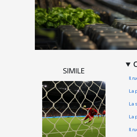
SIMILE
Il 
La 
La 
La 
Il r