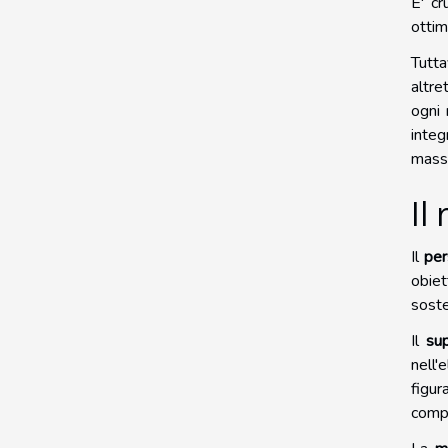
E' cr
ottim
Tutta
altre
ogni 
integ
massi
Il
Il
per
obiet
soste
Il
su
nell'
figur
compe