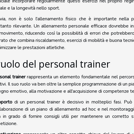
uciale incorporare regolarmente questi esercizi nel proprio re
ale e la longevità nello sport.
via, non è solo l'allenamento fisico che è importante nella p
ttanto rilevante. Un allenamento personale efficace dovrebbe i
movimento, riducendo così la possibilità di errori che potrebbero 
rato che combina riscaldamento, esercizi di mobilità e buona tecnica 
mizzare le prestazioni atletiche.
 ruolo del personal trainer
sonal trainer
rappresenta un elemento fondamentale nel percorso 
tivi. Il suo ruolo va ben oltre la semplice programmazione di un pi
gno emotivo, alla motivazione e all'acquisizione di competenze te
pporto
di un personal trainer è decisivo in molteplici fasi. Può g
elaborazione di un piano di allenamento ad hoc e nel monitoraggio 
a in grado di fornire consigli utili per mantenere un corretto s
tizione.