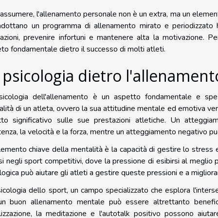
iassumere, l'allenamento personale non è un extra, ma un element
dottano un programma di allenamento mirato e periodizzato ha
azioni, prevenire infortuni e mantenere alta la motivazione. P
to fondamentale dietro il successo di molti atleti.
 psicologia dietro l'allenament
sicologia dell'allenamento è un aspetto fondamentale e spes
lità di un atleta, ovvero la sua attitudine mentale ed emotiva ve
to significativo sulle sue prestazioni atletiche. Un atteggi
tenza, la velocità e la forza, mentre un atteggiamento negativo può
emento chiave della mentalità è la capacità di gestire lo stress
si negli sport competitivi, dove la pressione di esibirsi al megli
logica può aiutare gli atleti a gestire queste pressioni e a migliora
icologia dello sport, un campo specializzato che esplora l'interse
un buon allenamento mentale può essere altrettanto benefic
lizzazione, la meditazione e l'autotalk positivo possono aiutare