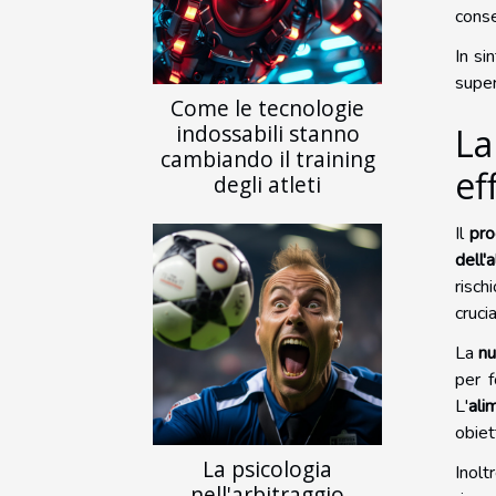
conse
In si
super
Come le tecnologie
indossabili stanno
La
cambiando il training
ef
degli atleti
Il
pro
dell'
risch
cruci
La
nu
per f
L'
ali
obiet
La psicologia
Inoltr
nell'arbitraggio