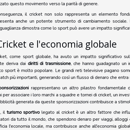
rzato questo movimento verso la parità di genere.
onseguenza, il cricket non solo rappresenta un elemento fon
resenta anche un potente strumento di cambiamento sociale. Il
uguaglianza dimostra come lo sport può avere un impatto significat
 Cricket e l'economia globale
icket, come sport globale, ha avuto un impatto significativo sull
te deriva dai
diritti di trasmissione
, che hanno guadagnato un im
o sport è molto popolare. Le grandi reti televisive pagano somme 
atch più importanti, generando così un flusso di denaro che entra
onsorizzazioni
rappresentano un altro pilastro fondamentale d
ni per associare i loro marchi a squadre e tornei di cricket, un inve
bblicità generata da queste sponsorizzazioni contribuisce a stimolar
, il
turismo sportivo
legato al cricket è un altro fattore che infl
atori da tutto il mondo, che spendono denaro per viaggi, alloggi e
icia l'economia locale, ma contribuisce anche all'economia globa