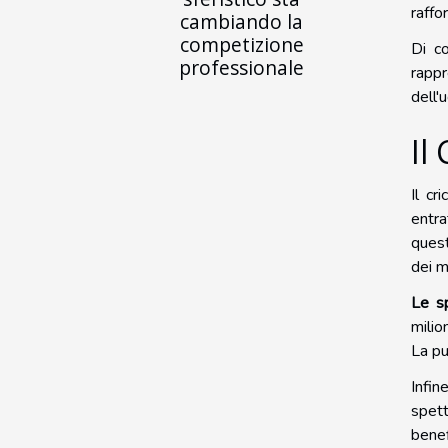
raffo
cambiando la
competizione
Di c
professionale
rapp
dell'
Il
Il cr
entra
quest
dei m
Le sp
milio
La pu
Infine
spett
benef