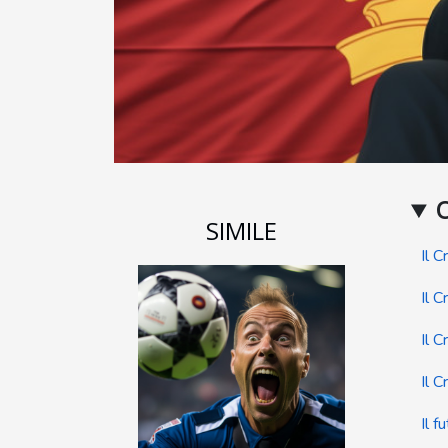
SIMILE
Il 
Il C
Il 
Il C
Il f