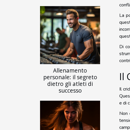
confl
La po
quest
incon
questi
Di c
strum
contr
Allenamento
Il
personale: il segreto
dietro gli atleti di
Il cr
successo
Quest
e di c
Non è
tensi
campo