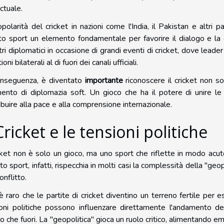
ictuale.
polarità del cricket in nazioni come l'India, il Pakistan e altri 
o sport un elemento fondamentale per favorire il dialogo e la
tri diplomatici in occasione di grandi eventi di cricket, dove leader
oni bilaterali al di fuori dei canali ufficiali.
onseguenza, è diventato
importante
riconoscere il cricket non 
ento di diplomazia soft. Un gioco che ha il potere di unire le 
ibuire alla pace e alla comprensione internazionale.
 Cricket e le tensioni politiche
icket non è solo un gioco, ma uno sport che riflette in modo acuto 
o sport, infatti, rispecchia in molti casi la complessità della "ge
onflitto.
 raro che le partite di cricket diventino un terreno fertile per es
oni politiche possono influenzare direttamente l'andamento de
 che fuori. La "geopolitica" gioca un ruolo critico, alimentando em