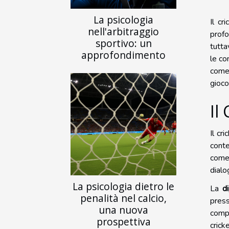
La psicologia
Il cr
nell'arbitraggio
profo
sportivo: un
tutta
approfondimento
le co
come 
gioco
Il
Il cr
cont
come 
dialo
La psicologia dietro le
La
d
penalità nel calcio,
press
una nuova
compe
prospettiva
crick