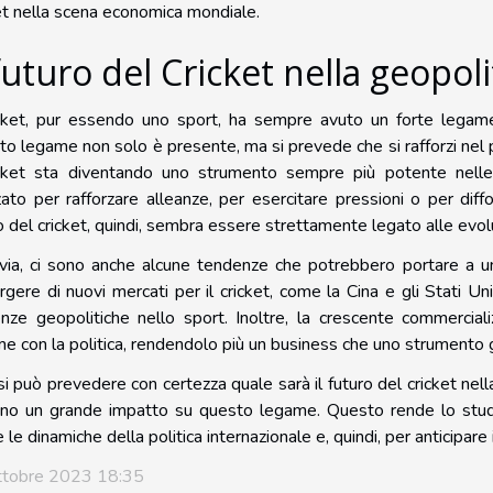
et nella scena economica mondiale.
 futuro del Cricket nella geopoli
icket, pur essendo uno sport, ha sempre avuto un forte legame c
o legame non solo è presente, ma si prevede che si rafforzi nel 
icket sta diventando uno strumento sempre più potente nelle 
zzato per rafforzare alleanze, per esercitare pressioni o per dif
o del cricket, quindi, sembra essere strettamente legato alle evolu
avia, ci sono anche alcune tendenze che potrebbero portare a
rgere di nuovi mercati per il cricket, come la Cina e gli Stati Un
enze geopolitiche nello sport. Inoltre, la crescente commercial
e con la politica, rendendolo più un business che uno strumento g
i può prevedere con certezza quale sarà il futuro del cricket nell
nno un grande impatto su questo legame. Questo rende lo stud
e le dinamiche della politica internazionale e, quindi, per anticipare i
ttobre 2023 18:35