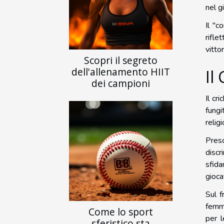
nel g
Il "c
rifle
vitto
Scopri il segreto
dell'allenamento HIIT
Il
dei campioni
Il cr
fungi
relig
Preso
discr
sfida
gioca
Sul f
femmi
Come lo sport
per l
sferistico sta