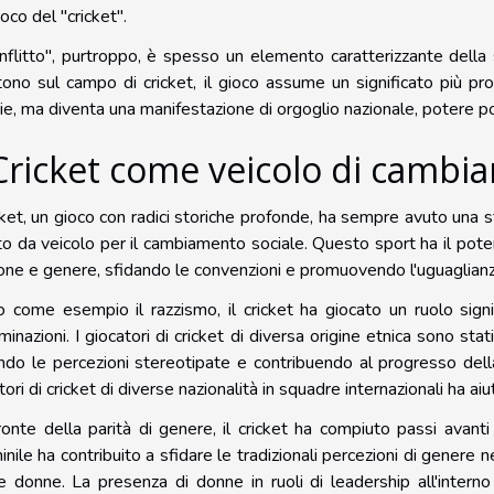
ioco del "cricket".
onflitto", purtroppo, è spesso un elemento caratterizzante della
ttono sul campo di cricket, il gioco assume un significato più p
rie, ma diventa una manifestazione di orgoglio nazionale, potere polit
 Cricket come veicolo di cambi
icket, un gioco con radici storiche profonde, ha sempre avuto una 
to da veicolo per il cambiamento sociale. Questo sport ha il potere
ione e genere, sfidando le convenzioni e promuovendo l'uguaglianz
 come esempio il razzismo, il cricket ha giocato un ruolo signi
iminazioni. I giocatori di cricket di diversa origine etnica sono sta
ndo le percezioni stereotipate e contribuendo al progresso della 
tori di cricket di diverse nazionalità in squadre internazionali ha ai
ronte della parità di genere, il cricket ha compiuto passi avanti 
nile ha contribuito a sfidare le tradizionali percezioni di genere 
e donne. La presenza di donne in ruoli di leadership all'interno