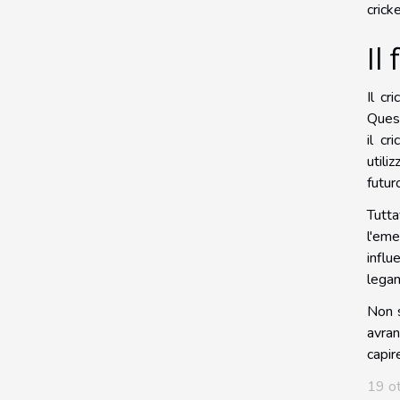
crick
Il
Il cr
Quest
il cr
utili
futur
Tutt
l'eme
influ
legam
Non s
avra
capir
19 o